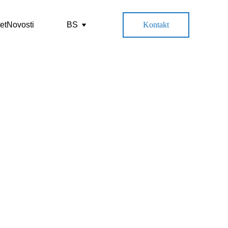
et
Novosti
BS
Kontakt
e kako 
ju