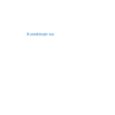
Zatražite besplatnu konsultaciju ili 
Kontaktirajte nas
Više o nama