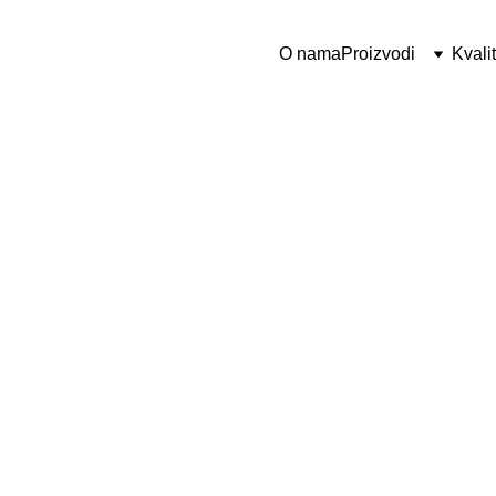
O nama
Proizvodi
Kvalit
u ponudu i otkrijt
 vašem poslovan