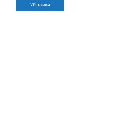
Više o nama
Naš asortiman
Specijalizirani smo za uvoz i distribuciju široko
uključujući, pored naše standardne ponude, om
specijaliziranih proizvoda
 prema potrebama na